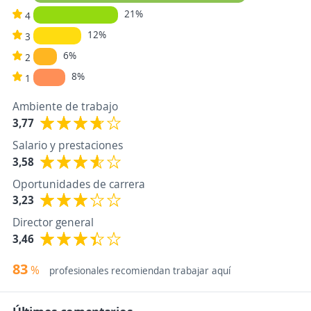
21%
4
12%
3
6%
2
8%
1
Ambiente de trabajo
3,77
Salario y prestaciones
3,58
Oportunidades de carrera
3,23
Director general
3,46
83
%
profesionales recomiendan trabajar aquí