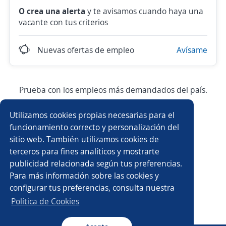
O crea una alerta
y te avisamos cuando haya una
vacante con tus criterios
Nuevas ofertas de empleo
Avísame
Prueba con los empleos más demandados del país.
Utilizamos cookies propias necesarias para el
Vendedor/a
Asesor/a comercial
funcionamiento correcto y personalización del
sitio web. También utilizamos cookies de
Ejecutivo/a comercial
Elaborador/a
terceros para fines analíticos y mostrarte
publicidad relacionada según tus preferencias.
Técnico/a de mantenimiento
Almacenista
Para más información sobre las cookies y
configurar tus preferencias, consulta nuestra
Operario/a
Técnico/a
Administrativo/a
Política de Cookies
Atención al cliente