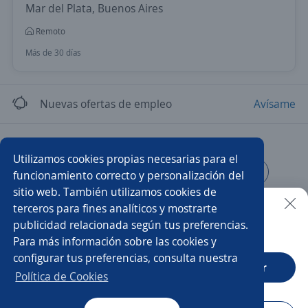
Mar del Plata, Buenos Aires
Remoto
Más de 30 días
Nuevas ofertas de empleo
Avísame
Empleos similares
Utilizamos cookies propias necesarias para el
Teleoperador/a
Representante de servicio al cliente
funcionamiento correcto y personalización del
sitio web. También utilizamos cookies de
Call center
Responsable de crédito y cobranza
terceros para fines analíticos y mostrarte
publicidad relacionada según tus preferencias.
Buscar es más fácil en la app
Para más información sobre las cookies y
Atención al cliente
Vendedor telefonía
configurar tus preferencias, consulta nuestra
CT App
Abrir
Telemarketer
Asesor/a comercial
Política de Cookies