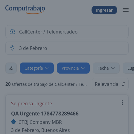
Ingresar
Categoría
Provincia
Fecha
Lug
20
Relevancia
Ofertas de trabajo de CallCenter / Telemercadeo en 3 de Febrero, Buenos Aires
Se precisa Urgente
QA Urgente 1784778289466
CTBJ Company MBR
3 de Febrero, Buenos Aires