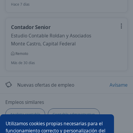
Hace 7 días
Contador Senior
Estudio Contable Roldan y Asociados
Monte Castro, Capital Federal
Remoto
Más de 30 días
Nuevas ofertas de empleo
Avísame
Empleos similares
Analista contable
Contable administrativo
Utilizamos cookies propias necesarias para el
Especialista en contabilidad
Administrativo/a
funcionamiento correcto y personalización del