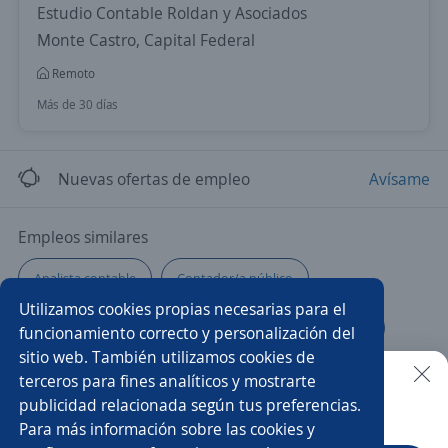
Estudio Contable Roldan y Asociados
Monte Castro, Capital Federal
Remoto
Más de 30 días
Nuevas ofertas de empleo
Avísame
Empleos similares
Analista contable
Contador/a público
Utilizamos cookies propias necesarias para el
Especialista en contabilidad
Analista de impuestos
funcionamiento correcto y personalización del
sitio web. También utilizamos cookies de
Asistente/a contable
Analista de cobranzas
terceros para fines analíticos y mostrarte
publicidad relacionada según tus preferencias.
Buscar es más fácil en la app
Para más información sobre las cookies y
Auxiliar contable
Administrativo/a