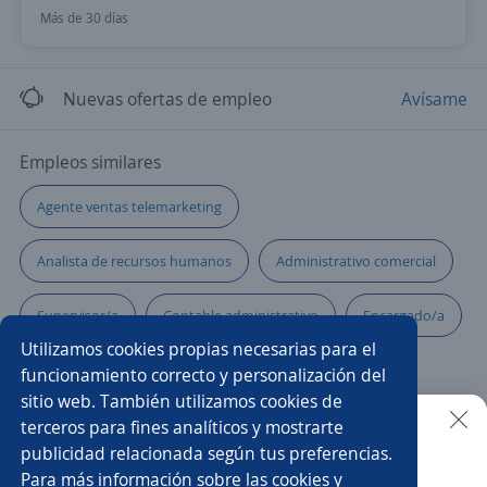
Más de 30 días
Nuevas ofertas de empleo
Avísame
Empleos similares
Agente ventas telemarketing
Analista de recursos humanos
Administrativo comercial
Supervisor/a
Contable administrativo
Encargado/a
Utilizamos cookies propias necesarias para el
Gerente de local
Cajero/a
funcionamiento correcto y personalización del
sitio web. También utilizamos cookies de
Supervisor/a de operaciones
Operarios/as
terceros para fines analíticos y mostrarte
publicidad relacionada según tus preferencias.
Buscar es más fácil en la app
Para más información sobre las cookies y
Analista de compras
Carnicero/a