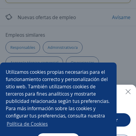
Nuevas ofertas de empleo
Avísame
Empleos similares
Responsables
Administrativo/a
Asesor/a técnico comercial
Operarios/as
Utilizamos cookies propias necesarias para el
Jefe/a de logística
Operarios de producción
funcionamiento correcto y personalización del
sitio web. También utilizamos cookies de
Administrativo logística
Call center
Chófer
terceros para fines analíticos y mostrarte
publicidad relacionada según tus preferencias.
Buscar es más fácil en la app
Para más información sobre las cookies y
Gerente de sucursal
Administrativo seguros
configurar tus preferencias, consulta nuestra
CT App
Abrir
Pintor/a
Mantenimientos
Política de Cookies