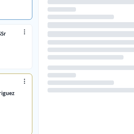
SSr
riguez