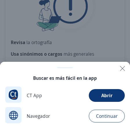
Revisa
la ortografía
Usa sinónimos o cargos
más generales
Ajusta
los filtros seleccionados
O crea una alerta
y te avisamos cuando haya una
Buscar es más fácil en la app
vacante con tus criterios
CT App
Abrir
Nuevas ofertas de empleo
Avísame
Navegador
Continuar
Buscar
Postulaciones
Avisos
Favoritos
Menú