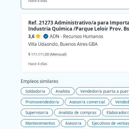
Hace 4 días
Ref. 21273 Administrativo/a para Import
Industria Química /Parque Leloir Prov. B
3,6
ADN - Recursos Humanos
Villa Udaondo, Buenos Aires-GBA
$ 111.111,00 (Mensual)
Hace 4 días
Empleos similares
Soldador/a
Analista
Vendedor/a puerta a puer
Promovendedor/a
Asesor/a comercial
Vended
Supervisor/a
Analista de compras
Elaborador/
Mantenimientos
Asesor/a
Ejecutivos de ventas