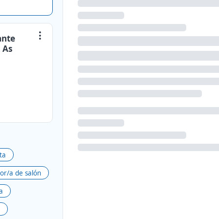
ante
s As
ta
or/a de salón
a