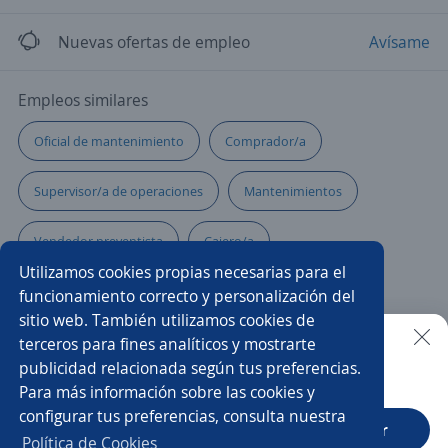
Nuevas ofertas de empleo
Avísame
Empleos similares
Oficial de mantenimiento
Comprador/a
Supervisor/a de operaciones
Mantenimientos
Vendedor preventista
Cajero/a
Utilizamos cookies propias necesarias para el
Operarios de producción
Reponedor/a
funcionamiento correcto y personalización del
sitio web. También utilizamos cookies de
Asesor/a comercial freelance
Supervisor/a de producción
terceros para fines analíticos y mostrarte
publicidad relacionada según tus preferencias.
Buscar es más fácil en la app
Para más información sobre las cookies y
Auxiliar administrativo/a
Atención al cliente
configurar tus preferencias, consulta nuestra
CT App
Abrir
Administrativo comercial
Cajero/a vendedor
Política de Cookies