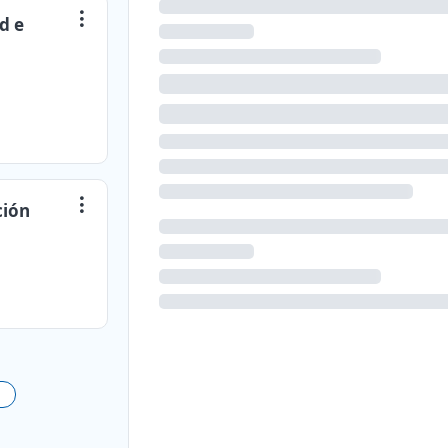
d e
ción