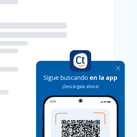
Sigue buscando
en la app
¡Descárgala ahora!