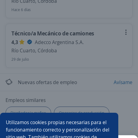
Río Cuarto, Córdoba
Hace 6 días
Técnico/a Mecánico de camiones
4,3
Adecco Argentina S.A.
Río Cuarto, Córdoba
29 de julio
Nuevas ofertas de empleo
Avísame
Empleos similares
Diseñador/a grafico
Operarios de producción
Utilizamos cookies propias necesarias para el
Cajero/a
Operador/a logístico
Metalurgista
funcionamiento correcto y personalización del
sitio web. También utilizamos cookies de