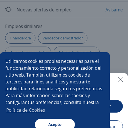
Nuevas ofertas de empleo
Avísame
Empleos similares
Financiero/a
Vendedor demostrador
Vendedor preventista
Administrativo ventas
Utilizamos cookies propias necesarias para el
Ejecutivo/a comercial
Administrativo logística
funcionamiento correcto y personalización del
sitio web. También utilizamos cookies de
Elaborador/a
Gerente de obra
Maestranzas
terceros para fines analíticos y mostrarte
publicidad relacionada según tus preferencias.
Buscar es más fácil en la app
Para más información sobre las cookies y
Coordinador/a
Vendedor/a
configurar tus preferencias, consulta nuestra
CT App
Abrir
Supervisor/a de operaciones
Camarero/a
Política de Cookies
Analista funcional
Gerente
Acepto
Navegador
Continuar