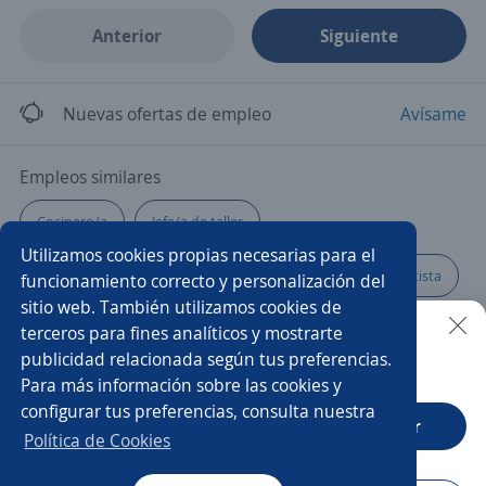
Anterior
Siguiente
Nuevas ofertas de empleo
Avísame
Empleos similares
Cocinero/a
Jefe/a de taller
Utilizamos cookies propias necesarias para el
Gerente de mantenimiento
Call center
Preventista
funcionamiento correcto y personalización del
sitio web. También utilizamos cookies de
Administrativo ventas
Asesor/a técnico comercial
terceros para fines analíticos y mostrarte
publicidad relacionada según tus preferencias.
Buscar es más fácil en la app
Para más información sobre las cookies y
Vendedor mayorista
Asistente
Auxiliar de cocina
configurar tus preferencias, consulta nuestra
CT App
Abrir
Oficial de mantenimiento
Asesor/a comercial freelance
Política de Cookies