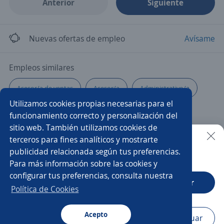
Anterior
Siguiente
Nuevas ofertas de empleo
Avísame
Empleos similares
Asesor/a de ventas
Asesor/a
Administrativo/a
Utilizamos cookies propias necesarias para el
Metalurgista
Promovendedor/a
funcionamiento correcto y personalización del
sitio web. También utilizamos cookies de
Analista de marketing
Cajero/a vendedor
terceros para fines analíticos y mostrarte
publicidad relacionada según tus preferencias.
Buscar es más fácil en la app
Para más información sobre las cookies y
Técnico/a mecánico
Administrativo ventas
configurar tus preferencias, consulta nuestra
CT App
Abrir
Call center
Operador/a
Vendedor mayorista
Política de Cookies
Cajero/a
Elaborador/a
Enfermero/a
Acepto
Navegador
Continuar