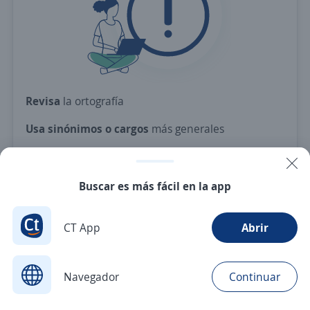
Revisa
la ortografía
Usa sinónimos o cargos
más generales
Ajusta
los filtros seleccionados
O crea una alerta
y te avisamos cuando haya una
Buscar es más fácil en la app
vacante con tus criterios
CT App
Abrir
Nuevas ofertas de empleo
Avísame
Navegador
Continuar
Buscar
Postulaciones
Avisos
Favoritos
Menú