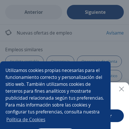
Anterior
Siguiente
Nuevas ofertas de empleo
Avísame
Empleos similares
Analista contable
Operario/a
Operario/a de planta
Utilizamos cookies propias necesarias para el
Técnico/a
Ejecutivo de ventas
Operador/a logístico
funcionamiento correcto y personalización del
sitio web. También utilizamos cookies de
Pintor/a
Elaborador/a
Asesor/a inmobiliario
terceros para fines analíticos y mostrarte
publicidad relacionada según tus preferencias.
Buscar es más fácil en la app
Para más información sobre las cookies y
Representante de servicio al cliente
Asistente
configurar tus preferencias, consulta nuestra
CT App
Abrir
Administrativo/a
Ejecutivos de ventas
Política de Cookies