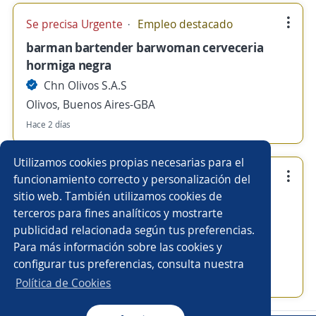
Se precisa Urgente
Empleo destacado
barman bartender barwoman cerveceria
hormiga negra
Chn Olivos S.A.S
Olivos, Buenos Aires-GBA
Hace 2 días
Utilizamos cookies propias necesarias para el
Se precisa Urgente
Empleo destacado
funcionamiento correcto y personalización del
sitio web. También utilizamos cookies de
ayudante de cocina cerveceria hormiga
terceros para fines analíticos y mostrarte
negra
publicidad relacionada según tus preferencias.
Chn Olivos S.A.S
Para más información sobre las cookies y
Olivos, Buenos Aires-GBA
configurar tus preferencias, consulta nuestra
Hace 2 días
Política de Cookies