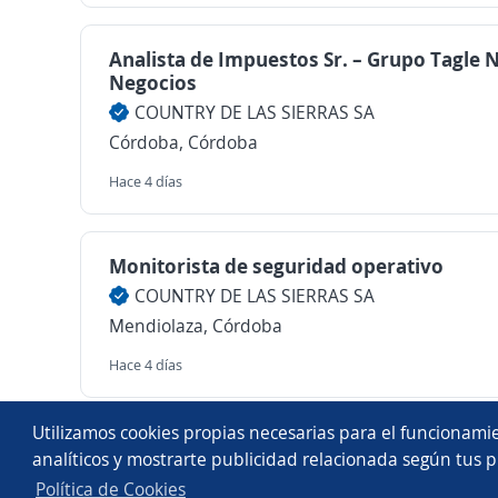
Analista de Impuestos Sr. – Grupo Tagle
Negocios
COUNTRY DE LAS SIERRAS SA
Córdoba, Córdoba
Hace 4 días
Monitorista de seguridad operativo
COUNTRY DE LAS SIERRAS SA
Mendiolaza, Córdoba
Hace 4 días
Copyright 2014 - 2026 DGNET LTD.
Utilizamos cookies propias necesarias para el funcionamie
Aviso legal
/
privacidad
analíticos y mostrarte publicidad relacionada según tus p
Política de Cookies