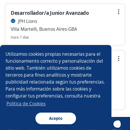
Desarrollador/a Junior Avanzado
JPH Lions
Villa Martelli, Buenos Aires-GBA
Hace 7 días
Utilizamos cookies propias necesarias para el
Administrativo/a de Gate Controller (
funcionamiento correcto y personalización del
Retiro)
sitio web. También utilizamos cookies de
terceros para fines analíticos y mostrarte
JPH Lions
publicidad relacionada según tus preferencias.
Villa Martelli, Buenos Aires-GBA
Para más información sobre las cookies y
$ 9.999,00 (Mensual)
configurar tus preferencias, consulta nuestra
Hace 7 días
Política de Cookies
Acepto
Nuevas ofertas de empleo
Avísame
Buscar
Postulaciones
Avisos
Favoritos