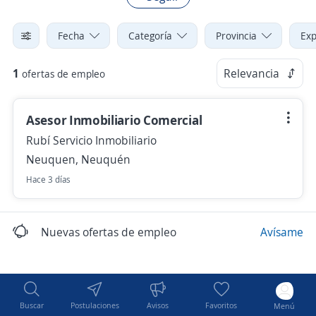
Fecha
Categoría
Provincia
Exp
1
Relevancia
ofertas de empleo
Asesor Inmobiliario Comercial
Rubí Servicio Inmobiliario
Neuquen, Neuquén
Hace 3 días
Nuevas ofertas de empleo
Avísame
Buscar
Postulaciones
Avisos
Favoritos
Menú