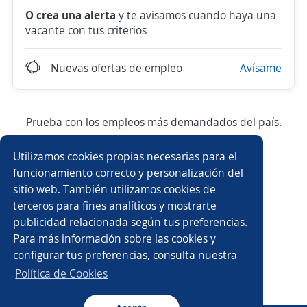
O crea una alerta
y te avisamos cuando haya una
vacante con tus criterios
Nuevas ofertas de empleo
Avísame
Prueba con los empleos más demandados del país.
Utilizamos cookies propias necesarias para el
Vendedor/a
Asesor/a comercial
funcionamiento correcto y personalización del
sitio web. También utilizamos cookies de
Ejecutivo/a comercial
Elaborador/a
terceros para fines analíticos y mostrarte
publicidad relacionada según tus preferencias.
Técnico/a de mantenimiento
Almacenista
Para más información sobre las cookies y
configurar tus preferencias, consulta nuestra
Operario/a
Técnico/a
Administrativo/a
Política de Cookies
Atención al cliente