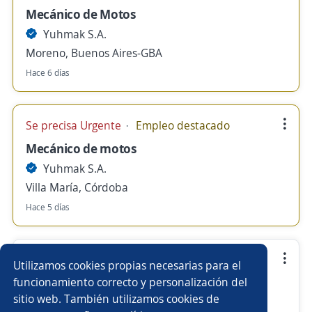
Mecánico de Motos
Yuhmak S.A.
Moreno, Buenos Aires-GBA
Hace 6 días
Se precisa Urgente
Empleo destacado
Mecánico de motos
Yuhmak S.A.
Villa María, Córdoba
Hace 5 días
Administrativo/a de Planes de Ahorro
Utilizamos cookies propias necesarias para el
Yuhmak S.A.
funcionamiento correcto y personalización del
sitio web. También utilizamos cookies de
San Miguel de Tucumán, Tucumán