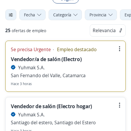
Fecha
Categoría
Provincia
Exp
25
Relevancia
ofertas de empleo
Se precisa Urgente
Empleo destacado
Vendedor/a de salón (Electro)
Yuhmak S.A.
San Fernando del Valle, Catamarca
Hace 3 horas
Vendedor de salón (Electro hogar)
Yuhmak S.A.
Santiago del estero, Santiago del Estero
Hace 3 horas