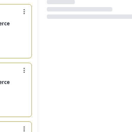
erce
erce