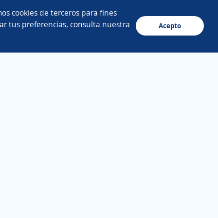
os cookies de terceros para fines
ar tus preferencias, consulta nuestra
Acepto