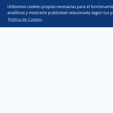
Copyright 2014 - 2026 DGNET LTD.
Utilizamos cookies propias necesarias para el funcionamie
Aviso legal
/
privacidad
analíticos y mostrarte publicidad relacionada según tus p
Política de Cookies