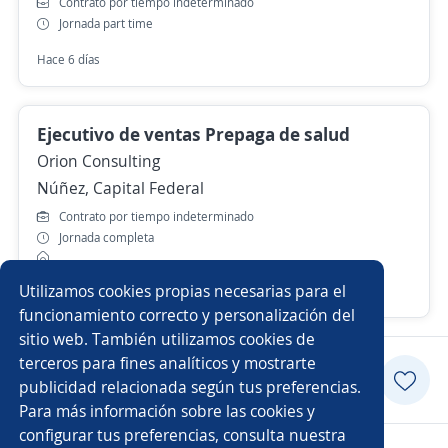
Contrato por tiempo indeterminado
Jornada part time
Hace 6 días
Ejecutivo de ventas Prepaga de salud
Orion Consulting
Núñez, Capital Federal
Contrato por tiempo indeterminado
Jornada completa
Utilizamos cookies propias necesarias para el
Más de 30 días
funcionamiento correcto y personalización del
sitio web. También utilizamos cookies de
terceros para fines analíticos y mostrarte
Postularme
publicidad relacionada según tus preferencias.
Para más información sobre las cookies y
configurar tus preferencias, consulta nuestra