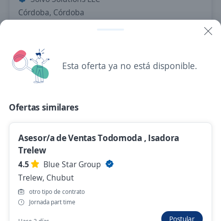
Córdoba, Córdoba
Remoto
Hace 2 días
Esta oferta ya no está disponible.
Agente de Reservas Hotelera y Marketing
Digital
Ofertas similares
Focus - Gestión Integral de Rrhh
Córdoba, Córdoba
Asesor/a de Ventas Todomoda , Isadora
Remoto
Trelew
Hace 3 días
4.5
Blue Star Group
Trelew, Chubut
Remote Customer Service Agent
otro tipo de contrato
Jornada part time
INFLUX INC.
La rioja, La Rioja
Postular