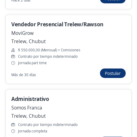
Hace 2 días
Remoto
Hace 3 días
Vendedor Presencial Trelew/Rawson
MoviGrow
Trelew, Chubut
Vendedor Viajante Tucuman
3,5
$ 550.000,00 (Mensual) + Comisiones
Ónix HR Consulting
Contrato por tiempo indeterminado
San Miguel de Tucumán, Tucumán
Jornada part time
$ 1.800.000,00 (Mensual) + Comisiones
Remoto
Postular
Más de 30 días
Hace 4 días
Administrativo
Empleo destacado
Somos Franca
Agente de Call Center Bilingüe (English
Trelew, Chubut
B2+/C1)
Contrato por tiempo indeterminado
INFLUX INC.
Jornada completa
Mendoza, Mendoza