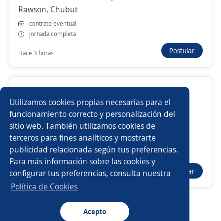
Rawson, Chubut
Empleos similares
contrato eventual
Jornada completa
Empleado/a de comercio
Asesor/a técnico comercial
Postular
Hace 3 horas
Vendedor/a puerta a puerta
Vendedor/a de indumentaria
Vendedor itinerante repuestos (Viajante)
Utilizamos cookies propias necesarias para el
3.9
Autos del Sur S.A.
Gerentes de ventas comercial
Vendedor repartidor
funcionamiento correcto y personalización del
Trelew, Chubut
sitio web. También utilizamos cookies de
otro tipo de contrato
Teleoperador/a
Mystery shopper
Comprador/a
terceros para fines analíticos y mostrarte
Jornada completa
publicidad relacionada según tus preferencias.
Buscar es más fácil en la app
Presencial y remoto
Para más información sobre las cookies y
Promovendedor/a
Vendedor automóviles
Postular
configurar tus preferencias, consulta nuestra
Ayer
CT App
Abrir
Ejecutivo/a comercial
Representante técnico
Política de Cookies
Ejecutivo/a
Vendedor telefonía
Acepto
Navegador
Continuar