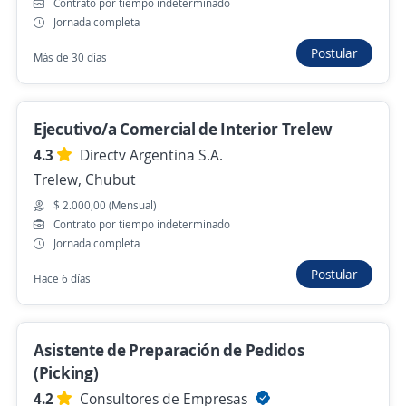
San Telmo, Capital Federal
Contrato por tiempo indeterminado
Jornada completa
$ 1.308.369,00 (Mensual) + Comisiones
Remoto
Postular
Más de 30 días
Hace 6 días
Ejecutivo/a Comercial de Interior Trelew
Representante de Ventas Independiente
4.3
Directv Argentina S.A.
NATALI PLASTICOS S R L
Trelew, Chubut
Marcos Juárez, Córdoba
$ 2.000,00 (Mensual)
Remoto
Contrato por tiempo indeterminado
29 de julio
Jornada completa
Postular
Hace 6 días
Anterior
Siguiente
Asistente de Preparación de Pedidos
(Picking)
Nuevas ofertas de empleo
Avísame
4.2
Consultores de Empresas