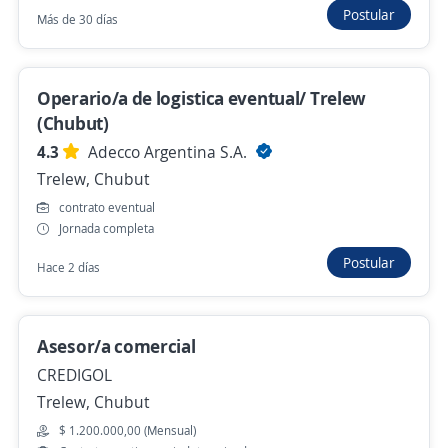
Postular
Más de 30 días
$ 700.000,00 (Mensual)
Remoto
Hace 6 días
Operario/a de logistica eventual/ Trelew
(Chubut)
Se precisa Urgente
4.3
Adecco Argentina S.A.
Vendedor Viajante de Lubricantes Shell con
Trelew, Chubut
Residencia en VCP O Alta Gracia, Cordoba
contrato eventual
Patocchi Passera
Jornada completa
Córdoba, Córdoba
Postular
Hace 2 días
Remoto
Hace 5 días
Asesor/a comercial
CREDIGOL
Customer Support Representative
Trelew, Chubut
Teinmark LLC
$ 1.200.000,00 (Mensual)