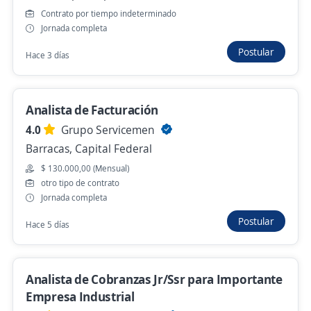
Hace 6 días
Contrato por tiempo indeterminado
Jornada completa
Postular
Hace 3 días
Analistas de Cobranzas Digitales (Mora
Bancaria)
4,2
PENA
Analista de Facturación
Monserrat, Capital Federal
4.0
Grupo Servicemen
$ 700.000,00 (Mensual)
Barracas, Capital Federal
Hace 6 días
$ 130.000,00 (Mensual)
otro tipo de contrato
Jornada completa
Analista de cobranzas
Postular
Hace 5 días
4,2
PENA
Monserrat, Capital Federal
Analista de Cobranzas Jr/Ssr para Importante
Hace 6 días
Empresa Industrial