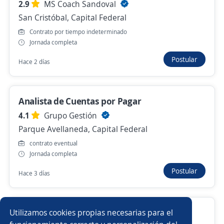
2.9
MS Coach Sandoval
Se precisa Urgente
Empleo destacado
San Cristóbal, Capital Federal
Analista de Cobranzas Jr/Ssr para
Contrato por tiempo indeterminado
Importante Empresa Industrial
Jornada completa
2,9
MS Coach Sandoval
Postular
Hace 2 días
San Cristóbal, Capital Federal
+4 ubicaciones
Hace 3 días
Analista de Cuentas por Pagar
4.1
Grupo Gestión
Analista de cobranzas
Parque Avellaneda, Capital Federal
Latin Shoes S.A.
contrato eventual
Caballito, Capital Federal
Jornada completa
14 de julio
Postular
Hace 3 días
Anterior
Siguiente
Analista de cobranzas
Utilizamos cookies propias necesarias para el