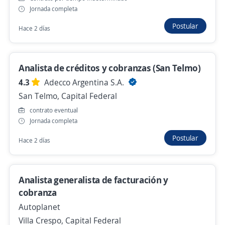
San Cristóbal, Capital Federal
Jornada completa
Hace 2 días
Postular
Hace 2 días
Se precisa Urgente
Analista de créditos y cobranzas (San Telmo)
Analista de Cobranzas (CABA) Req210761
(Eventual)
4.3
Adecco Argentina S.A.
San Telmo, Capital Federal
4,3
ManpowerGroup
Monserrat, Capital Federal
contrato eventual
Jornada completa
Hace 4 días
Postular
Hace 2 días
Se precisa Urgente
Analistas de Cobranzas (CABA) Req210761
Analista generalista de facturación y
(Eventual)
cobranza
4,3
Autoplanet
ManpowerGroup
Monserrat, Capital Federal
Villa Crespo, Capital Federal