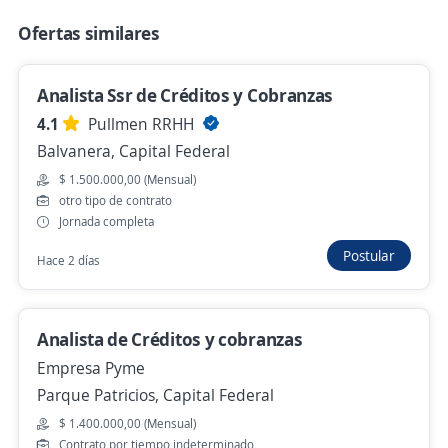
Autoplanet
Ofertas similares
Villa Crespo, Capital Federal
Hace 3 días
Analista Ssr de Créditos y Cobranzas
4.1
Pullmen RRHH
Analista de Cobranzas Jr/Ssr para
Balvanera, Capital Federal
Importante Empresa Industrial
$ 1.500.000,00 (Mensual)
otro tipo de contrato
2,9
MS Coach Sandoval
Jornada completa
San Cristóbal, Capital Federal
Postular
Hace 2 días
Hace 2 días
Se precisa Urgente
Empleo destacado
Analista de Créditos y cobranzas
Empresa Pyme
Analista de Cobranzas Jr/Ssr para
Importante Empresa Industrial
Parque Patricios, Capital Federal
2,9
MS Coach Sandoval
$ 1.400.000,00 (Mensual)
Contrato por tiempo indeterminado