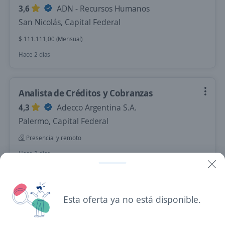
3,6
ADN - Recursos Humanos
San Nicolás, Capital Federal
$ 111.111,00 (Mensual)
Hace 2 días
Analista de Créditos y Cobranzas
4,3
Adecco Argentina S.A.
Palermo, Capital Federal
Presencial y remoto
Hace 2 días
Se precisa Urgente
Empleo destacado
Esta oferta ya no está disponible.
Analista generalista de facturación y
cobranza