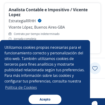
Analista Contable e Impositivo / Vicente
Lopez
EstrategiaRRHH
Vicente López, Buenos Aires-GBA
Contrato por tiempo indeterminado
Jornada completa
Utilizamos cookies propias necesarias para el
Hace 5 días
funcionamiento correcto y personalización del
sitio web. También utilizamos cookies de
terceros para fines analíticos y mostrarte
Postularme
publicidad relacionada según tus preferencias.
Para más información sobre las cookies y
configurar tus preferencias, consulta nuestra
Copyright 2014 - 2026 DGNET LTD.
Política de Cookies
Aviso legal
/
privacidad
Acepto