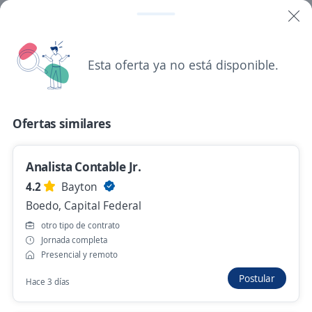
Analista de Soporte Operativo Odoo
4,2
Ecosistemas
Retiro, Capital Federal
Presencial y remoto
Esta oferta ya no está disponible.
Hace 2 horas
Ofertas similares
Analista de Compras Pharma
4,4
Suizo Argentina S.A.
Analista Contable Jr.
Núñez, Capital Federal
4.2
Bayton
Presencial y remoto
Boedo, Capital Federal
Hace 2 horas
otro tipo de contrato
Jornada completa
Presencial y remoto
Analista Jr. de RRHH Hard
Postular
Hace 3 días
4,4
Swiss Medical