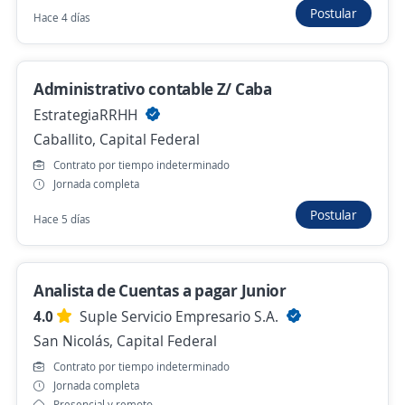
Postular
Saavedra, Capital Federal
Hace 4 días
Presencial y remoto
Hace 9 horas
Administrativo contable Z/ Caba
EstrategiaRRHH
Caballito, Capital Federal
Analista de costos
Contrato por tiempo indeterminado
4,3
ManpowerGroup
Jornada completa
Mataderos, Capital Federal
Postular
Hace 5 días
Hace 10 horas
Analista de Cuentas a pagar Junior
Anterior
Siguiente
4.0
Suple Servicio Empresario S.A.
San Nicolás, Capital Federal
Nuevas ofertas de empleo
Avísame
Contrato por tiempo indeterminado
Jornada completa
Presencial y remoto