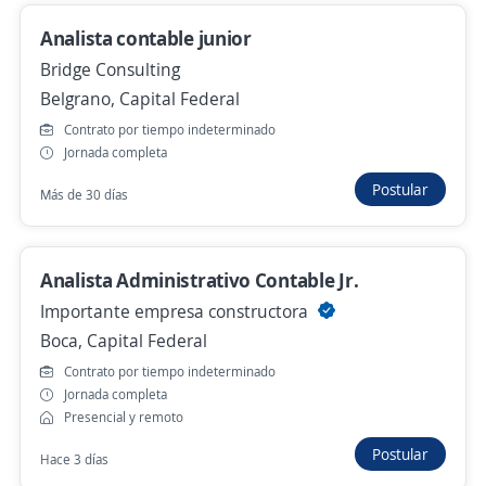
San Nicolás, Capital Federal
Analista contable junior
Presencial y remoto
Bridge Consulting
Hace 2 horas
Belgrano, Capital Federal
Contrato por tiempo indeterminado
Analista de Operaciones Internacionales
Jornada completa
4,2
OCASA
Postular
Más de 30 días
Barracas, Capital Federal
Hace 2 horas
Analista Administrativo Contable Jr.
Importante empresa constructora
Analista de comunicaciones interna (CABA)
Boca, Capital Federal
4,3
Adecco Argentina S.A.
Contrato por tiempo indeterminado
Monserrat, Capital Federal
Jornada completa
Presencial y remoto
Presencial y remoto
Postular
Hace 3 días
Hace 8 horas