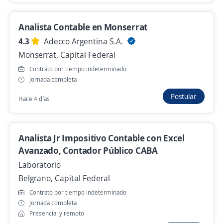
Analista de RH
Analista Contable en Monserrat
4,3
Adecco Argentina S.A.
4.3
Adecco Argentina S.A.
Retiro, Capital Federal
Monserrat, Capital Federal
Contrato por tiempo indeterminado
Presencial y remoto
Jornada completa
Hace 9 horas
Postular
Hace 4 días
Analista tecnico de datos para facturacion
Analista Jr Impositivo Contable con Excel
4,3
Adecco Argentina S.A.
Avanzado, Contador Público CABA
Monserrat, Capital Federal
Laboratorio
Hace 9 horas
Belgrano, Capital Federal
Contrato por tiempo indeterminado
Analista Atencion Al Cliente
Jornada completa
Presencial y remoto
4,1
Pullmen RRHH