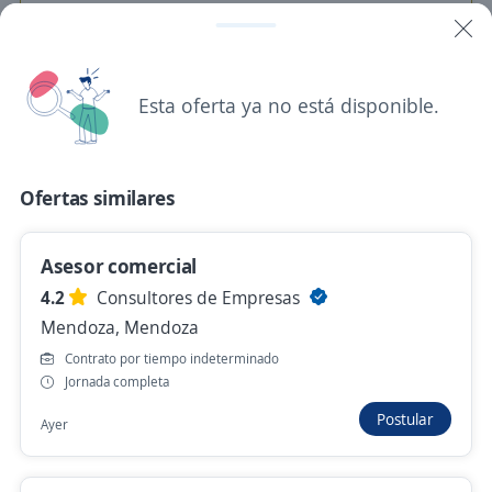
Se precisa Urgente
Esta oferta ya no está disponible.
Asesor Comercial de Terreno Mendoza
Nobis Salud S.A.
Mendoza, Mendoza
Ofertas similares
Hace 2 días
Asesor comercial
Se precisa Urgente
4.2
Consultores de Empresas
Asesores Comerciales de Terreno Fibra
Mendoza, Mendoza
Optica y Portabilidad
Contrato por tiempo indeterminado
3,9
OPCIÓN CUYO S.A.
Jornada completa
Godoy Cruz, Mendoza
Postular
Ayer
Hace 2 días