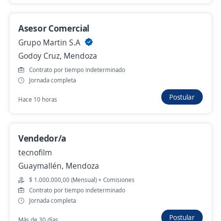
Se precisa Urgente
Empleo destacado
Asesor Comercial Telefónico
Asesor Comercial
OSAR
Grupo Martin S.A
Mendoza, Mendoza
Godoy Cruz, Mendoza
Hace 4 días
Contrato por tiempo indeterminado
Jornada completa
Postular
Asesor/a Comercial
Hace 10 horas
4,3
Adecco Argentina S.A.
Mendoza, Mendoza
Vendedor/a
Hace 5 días
tecnofilm
Guaymallén, Mendoza
Asesores Comerciales
$ 1.000.000,00 (Mensual) + Comisiones
Contrato por tiempo indeterminado
3,7
Planauto
Jornada completa
Mendoza, Mendoza
Postular
Más de 30 días