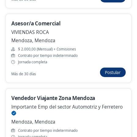
$ 2.000.000,00 (Mensual)
Hace 7 días
Asesor/a Comercial
VIVIENDAS ROCA
Productor Asesor Comercial
Mendoza, Mendoza
Importante empresa del sector
$ 2.000,00 (Mensual) + Comisiones
San Martín, Mendoza
Contrato por tiempo indeterminado
Hace 7 días
Jornada completa
Postular
Más de 30 días
Anterior
Siguiente
Vendedor Viajante Zona Mendoza
Importante Emp del sector Automotriz y Ferretero
Nuevas ofertas de empleo
Avísame
Mendoza, Mendoza
Empleos similares
Contrato por tiempo indeterminado
Jornada completa