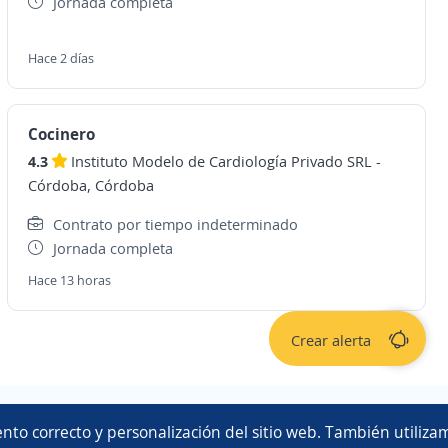
Jornada completa
Hace 2 días
Cocinero
4.3
Instituto Modelo de Cardiología Privado SRL
-
Córdoba, Córdoba
Contrato por tiempo indeterminado
Jornada completa
Hace 13 horas
Crear alerta
Copyright 2014 - 2026 DGNET LTD.
nto correcto y personalización del sitio web. También utilizam
Aviso legal
/
privacidad