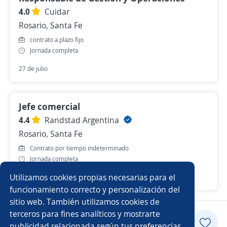
4.0
Cuidar
Rosario, Santa Fe
contrato a plazo fijo
Jornada completa
27 de julio
Jefe comercial
4.4
Randstad Argentina
Rosario, Santa Fe
Contrato por tiempo indeterminado
Jornada completa
Utilizamos cookies propias necesarias para el
Hace 3 días
funcionamiento correcto y personalización del
sitio web. También utilizamos cookies de
terceros para fines analíticos y mostrarte
Postularme
publicidad relacionada según tus preferencias.