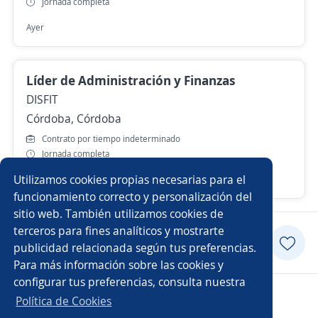
Jornada completa
Ayer
Líder de Administración y Finanzas
DISFIT
Córdoba, Córdoba
Contrato por tiempo indeterminado
Jornada completa
Utilizamos cookies propias necesarias para el
Ayer
funcionamiento correcto y personalización del
sitio web. También utilizamos cookies de
terceros para fines analíticos y mostrarte
Postularme
publicidad relacionada según tus preferencias.
Para más información sobre las cookies y
configurar tus preferencias, consulta nuestra
Copyright 2014 - 2026 DGNET LTD.
Política de Cookies
Aviso legal
/
privacidad