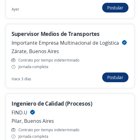
Hace 2 días
Postular
Ayer
Ingeniero Proyectista Mecánico
3,6
Supervisor Medios de Transportes
ADN - Recursos Humanos
Gral. Pacheco, Buenos Aires
Importante Empresa Multinacional de Logística
Zárate, Buenos Aires
Hace 2 días
Contrato por tiempo indeterminado
Jornada completa
Postular
Anterior
Siguiente
Hace 3 días
Nuevas ofertas de empleo
Avísame
Ingeniero de Calidad (Procesos)
FIND.U
Empleos similares
Pilar, Buenos Aires
Contrato por tiempo indeterminado
Pasante de ingeniero civil
Jornada completa