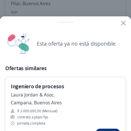
Pilar, Buenos Aires
Ayer
Gerente Regional Ing. Agrónomo para
Importante Multinacional
Esta oferta ya no está disponible.
In.Corporate
9 de Julio, Buenos Aires
Hace 18 horas
Ofertas similares
Ingeniero de procesos
Se precisa Urgente
Empleo destacado
Laura Jordan & Asoc.
Ingeniero/a de procesos
Campana, Buenos Aires
4,3
Adecco Argentina S.A.
$ 3.000.000,00 (Mensual)
Zárate, Buenos Aires
contrato a plazo fijo
Hace 2 días
Jornada completa