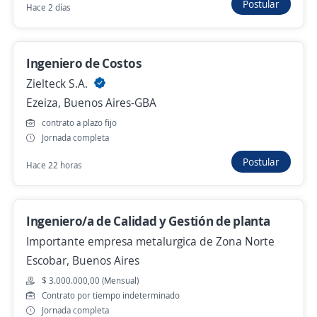
Postular
Hace 2 días
Importante empresa del sector
Munro, Buenos Aires
Hace 2 días
Ingeniero de Costos
Zielteck S.A.
Ezeiza, Buenos Aires-GBA
Jefe/Ingeniero de calidad. Zona Campana
4,1
contrato a plazo fijo
Grupo Gestión
Jornada completa
Campana, Buenos Aires
Postular
Hace 2 días
Hace 22 horas
Se precisa Urgente
Ingeniero/a de Calidad y Gestión de planta
Activador/a Preventista para Importante
Importante empresa metalurgica de Zona Norte
Supermercado ,Ingeniero Maschwitz
Escobar, Buenos Aires
4,1
Grupo Gestión
$ 3.000.000,00 (Mensual)
Contrato por tiempo indeterminado
Ing. Maschwitz, Buenos Aires
Jornada completa