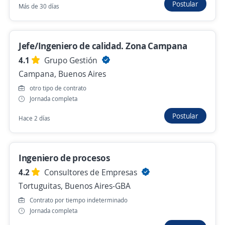
Postular
Más de 30 días
Ingeniero Proyectista Mecánico
3,6
ADN - Recursos Humanos
Jefe/Ingeniero de calidad. Zona Campana
Gral. Pacheco, Buenos Aires
4.1
Grupo Gestión
Hace 2 días
Campana, Buenos Aires
otro tipo de contrato
Jornada completa
Se precisa Urgente
Empleo destacado
Postular
Hace 2 días
Ingeniero de Calidad (Procesos)
FIND.U
Pilar, Buenos Aires
Ingeniero de procesos
Hace 2 días
4.2
Consultores de Empresas
Tortuguitas, Buenos Aires-GBA
Se precisa Urgente
Contrato por tiempo indeterminado
Jornada completa
Arquitecto o Ingeniero Civil