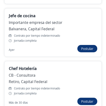
Jefe de cocina
Jefe de Cocina
Importante empresa del sector
Importante empresa del sector
Balvanera, Capital Federal
Caballito, Capital Federal
Contrato por tiempo indeterminado
Hace 4 días
Jornada completa
Postular
Ayer
Empleo destacado
Jefe/a de cocina
Chef Hotelería
Koala House
CB - Consultora
Puerto Madero, Capital Federal
Retiro, Capital Federal
Hace 3 días
Contrato por tiempo indeterminado
Jornada completa
Jefe de Cocina
Postular
Más de 30 días