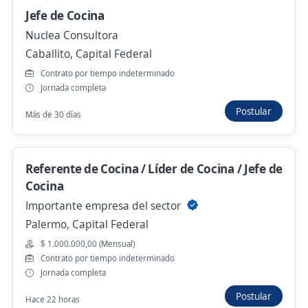
Jefe de Cocina
$ 1.300.000,00 (Mensual)
Nuclea Consultora
Ayer
Caballito, Capital Federal
Contrato por tiempo indeterminado
Jornada completa
Se precisa Urgente
Empleo destacado
Postular
Más de 30 días
Jefe de Cocina / Cocinero Profesional para
CABA
SOMOS PURO CAFE
Referente de Cocina / Líder de Cocina / Jefe de
Recoleta, Capital Federal
Cocina
Hace 2 días
Importante empresa del sector
Palermo, Capital Federal
Jefe de cocina
$ 1.000.000,00 (Mensual)
Contrato por tiempo indeterminado
JOSEPHINA'S
Jornada completa
Recoleta, Capital Federal
Postular
Hace 22 horas
Hace 2 días