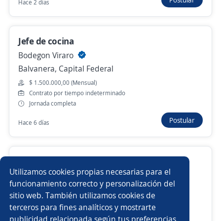
Hace 2 días
Jefe de Cocina
Consultora gastronómica madero
Puerto Madero, Capital Federal
Jefe de cocina
Hace 4 días
Bodegon Viraro
Balvanera, Capital Federal
$ 1.500.000,00 (Mensual)
Jefe de Cocina de Producción
Contrato por tiempo indeterminado
Resolve
Jornada completa
Palermo, Capital Federal
Postular
Hace 6 días
31 de julio
Cocinero/a Restaurante Alta Cocina
Anterior
Siguiente
Utilizamos cookies propias necesarias para el
Importante empresa del sector
funcionamiento correcto y personalización del
Palermo, Capital Federal
sitio web. También utilizamos cookies de
$ 1.200.000,00 (Mensual)
Nuevas ofertas de empleo
Avísame
terceros para fines analíticos y mostrarte
Contrato por tiempo indeterminado
publicidad relacionada según tus preferencias.
Buscar es más fácil en la app