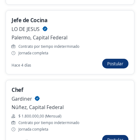
Estudio Contable Berpri
Palermo, Capital Federal
Hace 5 días
Jefe de Cocina
LO DE JESUS
Palermo, Capital Federal
Jefe de cocina turno noche
Contrato por tiempo indeterminado
Raices CCCH SRL
Jornada completa
Saavedra, Capital Federal
Postular
Hace 4 días
Hace 5 días
Chef
Jefe de Cocina
Gardiner
LO DE JESUS
Núñez, Capital Federal
Palermo, Capital Federal
$ 1.800.000,00 (Mensual)
Hace 4 días
Contrato por tiempo indeterminado
Jornada completa
Postular