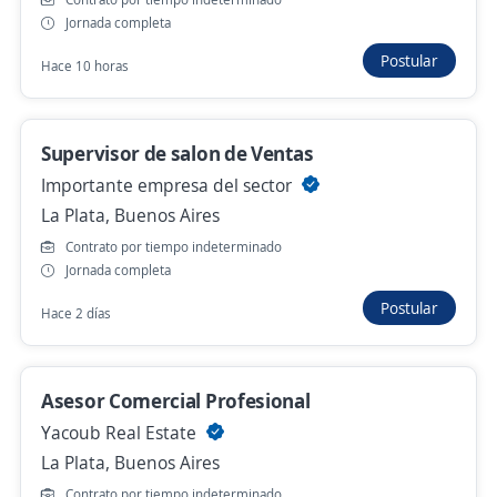
$ 1.135.000,00 (Mensual)
Jornada completa
Hace 3 horas
Postular
Hace 10 horas
Se precisa Urgente
Supervisor de salon de Ventas
Asistente de Servicios Payway para
Importante empresa del sector
Comercios, Trenque Lauquen y la zona.
La Plata, Buenos Aires
Siscard
Trenque Lauquen, Buenos Aires
Contrato por tiempo indeterminado
Jornada completa
Hace 2 horas
Postular
Hace 2 días
Preventista/Vendedor de Ruta (Req 211476)
– Permanente
Asesor Comercial Profesional
4,3
ManpowerGroup
Yacoub Real Estate
Arrecifes, Buenos Aires
La Plata, Buenos Aires
Hace 2 horas
Contrato por tiempo indeterminado