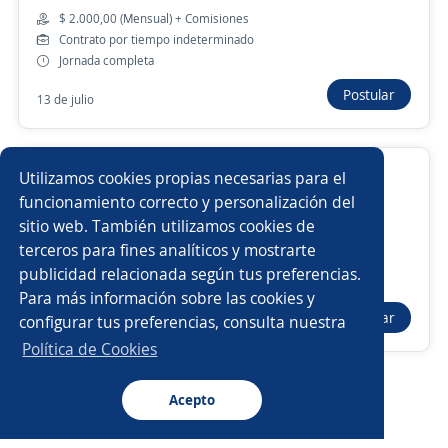
$ 2.000,00 (Mensual) + Comisiones
Contrato por tiempo indeterminado
Empleos similares
Jornada completa
Postular
Ejecutivo/a comercial
Auxiliar de cocina
13 de julio
Asesor/a comercial
Ejecutivo de ventas
Ejecutivo de cuentas
Utilizamos cookies propias necesarias para el
Supervisor/a de producción
Maestranzas
funcionamiento correcto y personalización del
Jominet
sitio web. También utilizamos cookies de
La Plata, Buenos Aires
Gerente de mantenimiento
Asesor/a comercial freelance
terceros para fines analíticos y mostrarte
contrato a plazo fijo
publicidad relacionada según tus preferencias.
Buscar es más fácil en la app
Jornada reducida
Para más información sobre las cookies y
Gerente comercial
Chef
Pintor/a
Postular
configurar tus preferencias, consulta nuestra
Más de 30 días
CT App
Abrir
Operarios de producción
Operario/a
Política de Cookies
Analista de marketing
Electricista
Acepto
Navegador
Continuar
Buscar
Postulaciones
Avisos
Favoritos
Menú