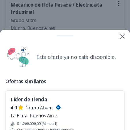
Mecánico de Flota Pesada / Electricista
Industrial
Grupo Mitre
Munro, Buenos Aires
Hace 3 horas
Esta oferta ya no está disponible.
Vendedor/a Rubro Salud
3,7
Ceta Capital Humano
Mar del Plata, Buenos Aires
Ofertas similares
Hace 2 horas
Líder de Tienda
Cajeros
4.0
Grupo Abans
4,0
Suministra SRL
La Plata, Buenos Aires
Dolores, Buenos Aires
$ 1.200.000,00 (Mensual)
Contrato por tiempo indeterminado