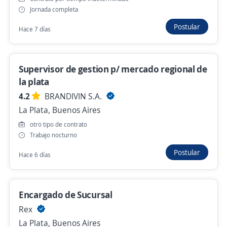
Jornada completa
Postular
Hace 7 días
asesor tecnico comercial (region Mar del
Plata)
4,4
Randstad Argentina
Supervisor de gestion p/ mercado regional de
Mar del Plata, Buenos Aires
la plata
Presencial y remoto
4.2
BRANDIVIN S.A.
Hace 3 horas
La Plata, Buenos Aires
otro tipo de contrato
Trabajo nocturno
Encuestadores (Olavarría)
Postular
Hace 6 días
4,3
Adecco Argentina S.A.
Olavarría, Buenos Aires
Hace 3 horas
Encargado de Sucursal
Rex
La Plata, Buenos Aires