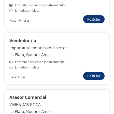
Analista Logistico Jr Zona Pilar
Contrato por tiempo indeterminado
4,0
Suministra SRL
Jornada completa
Pilar, Buenos Aires
Postular
Hace 10 horas
Hace 3 horas
Vendedor / a
Técnico Electricista de Planta /Zona Pilar
Importante empresa del sector
4,2
Bayton
La Plata, Buenos Aires
Pilar, Buenos Aires
Contrato por tiempo indeterminado
$ 1.700.000,00 (Mensual)
Jornada completa
Hace 3 horas
Postular
Hace 3 días
Anterior
Siguiente
Asesor Comercial
VIVIENDAS ROCA
La Plata, Buenos Aires
Nuevas ofertas de empleo
Avísame