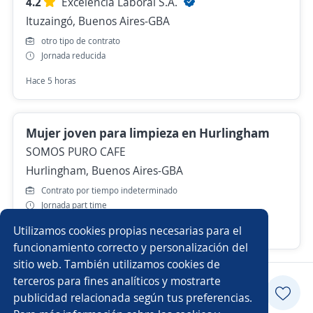
4.2
Excelencia Laboral S.A.
Ituzaingó, Buenos Aires-GBA
otro tipo de contrato
Jornada reducida
Hace 5 horas
Mujer joven para limpieza en Hurlingham
SOMOS PURO CAFE
Hurlingham, Buenos Aires-GBA
Contrato por tiempo indeterminado
Jornada part time
Utilizamos cookies propias necesarias para el
Hace 7 días
funcionamiento correcto y personalización del
sitio web. También utilizamos cookies de
terceros para fines analíticos y mostrarte
Postularme
publicidad relacionada según tus preferencias.