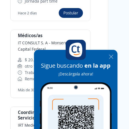
Jornada part time
Postular
Hace 2 días
Médicos/as
IT CONSULT S. A
-
Monserrat,
Capital Federal
$ 20.000,00 (Mensual)
Sigue buscando
en la app
otro tipo de contrato
Trabajo a turnos
¡Descárgala ahora!
Remoto
Postular
Más de 30 días
Coordinador/a Médico de
Servicios
IRT Medicina Laboral
-
Saavedra,