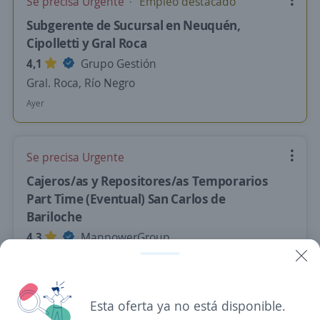
Se precisa Urgente
Empleo destacado
Subgerente de Sucursal en Neuquén,
Cipolletti y Gral Roca
4,1
Grupo Gestión
Gral. Roca, Río Negro
Ayer
Se precisa Urgente
Cajeros/as y Repositores/as Temporarios
Part Time (Eventual) San Carlos de
Bariloche
4,3
ManpowerGroup
Bariloche, Río Negro
Ayer
Esta oferta ya no está disponible.