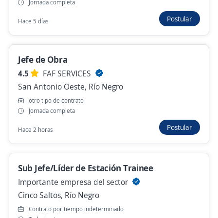
Jornada completa
Ayer
Postular
Hace 5 días
Vendedor de calle
Importante empresa del sector
Jefe de Obra
Viedma, Río Negro
4.5
FAF SERVICES
$ 1.400.000,00 (Mensual)
San Antonio Oeste, Río Negro
Ayer
otro tipo de contrato
Jornada completa
Postular
Hace 2 horas
Ejecutivo de ventas en calle
4,0
Wurth Argentina S.a
Viedma, Río Negro
Sub Jefe/Líder de Estación Trainee
Ayer
Importante empresa del sector
Cinco Saltos, Río Negro
Contrato por tiempo indeterminado
Administrativa Contable