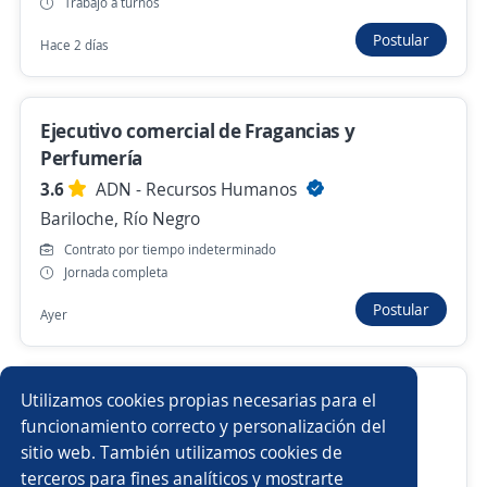
Trabajo a turnos
Mamuschka SRL
Postular
Hace 2 días
Bariloche, Río Negro
Hace 2 días
Ejecutivo comercial de Fragancias y
Perfumería
Anterior
Siguiente
3.6
ADN - Recursos Humanos
Bariloche, Río Negro
Contrato por tiempo indeterminado
Nuevas ofertas de empleo
Avísame
Jornada completa
Postular
Ayer
Empleos similares
Soldador/a
Ayudante de cocina
Cajero/a vendedor
Gerente administrativo
Utilizamos cookies propias necesarias para el
Vendedor preventista
Analista
funcionamiento correcto y personalización del
JOTA Recursos Humanos
sitio web. También utilizamos cookies de
Cipolletti, Río Negro
Analista de compras
Almacenista
terceros para fines analíticos y mostrarte