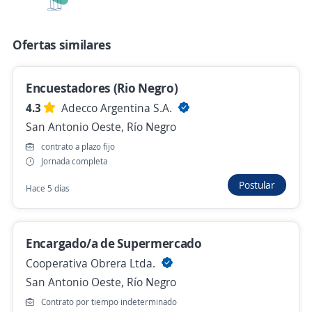
Maitre (recepción) para evento / Bariloche /
Eventual
Ofertas similares
4,3
ManpowerGroup
Bariloche, Río Negro
Encuestadores (Rio Negro)
Ayer
4.3
Adecco Argentina S.A.
San Antonio Oeste, Río Negro
Ayudante de cocina para evento / Bariloche
contrato a plazo fijo
/ Eventual
Jornada completa
4,3
ManpowerGroup
Postular
Hace 5 días
Bariloche, Río Negro
Ayer
Encargado/a de Supermercado
Cooperativa Obrera Ltda.
Runner para armado de evento / Bariloche
San Antonio Oeste, Río Negro
/ Eventual
Contrato por tiempo indeterminado
4,3
ManpowerGroup