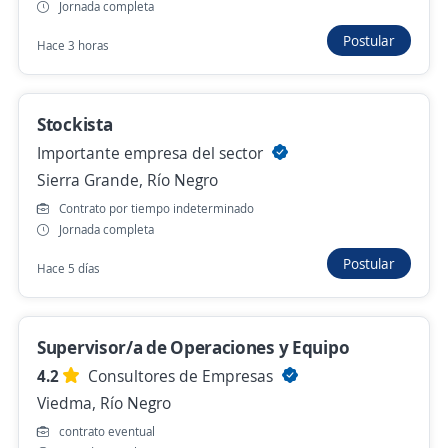
Jornada completa
Bariloche, Río Negro
Postular
Hace 3 horas
Ayer
Stockista
Camarero para evento / Bariloche /
Eventual
Importante empresa del sector
4,3
Sierra Grande, Río Negro
ManpowerGroup
Bariloche, Río Negro
Contrato por tiempo indeterminado
Jornada completa
Ayer
Postular
Hace 5 días
Se precisa Urgente
Empleo destacado
Ejecutivo comercial de Fragancias y
Supervisor/a de Operaciones y Equipo
Perfumería
4.2
Consultores de Empresas
3,6
ADN - Recursos Humanos
Viedma, Río Negro
Bariloche, Río Negro
contrato eventual