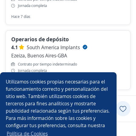
Jornada completa
Hace 7 días
Operarios de depósito
4.1
South America Implants
Ezeiza, Buenos Aires-GBA
Contrato por tiempo indeterminado
Jornada completa
Utilizamos cookies propias necesarias para el
Hace 3 días
funcionamiento correcto y personalización del
sitio web. También utilizamos cookies de
terceros para fines analíticos y mostrarte
Postularme
publicidad relacionada según tus preferencias.
Para más información sobre las cookies y
configurar tus preferencias, consulta nuestra
Copyright 2014 - 2026 DGNET LTD.
Política de Cookies