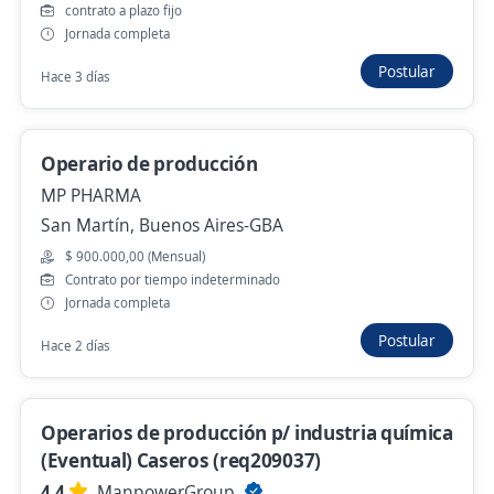
contrato a plazo fijo
Jornada completa
Se precisa Urgente
Empleo destacado
Postular
Hace 3 días
operarios/as para logística con experiencia
exclyente
4,3
Adecco Argentina S.A.
Operario de producción
Pilar, Buenos Aires
MP PHARMA
Hace 13 horas
San Martín, Buenos Aires-GBA
$ 900.000,00 (Mensual)
Contrato por tiempo indeterminado
Operario/a de limpieza zona Pilar
Jornada completa
4,1
Grupo Gestión
Postular
Hace 2 días
Pilar, Buenos Aires
Hace 14 horas
Operarios de producción p/ industria química
(Eventual) Caseros (req209037)
Operario de Deposito para Junin
4.4
ManpowerGroup