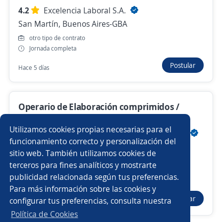
4.2
Excelencia Laboral S.A.
San Martín, Buenos Aires-GBA
Anterior
Siguiente
otro tipo de contrato
Jornada completa
Nuevas ofertas de empleo
Avísame
Postular
Hace 5 días
Empleos similares
Operario de Elaboración comprimidos /
Operario/a de depósito
Operario/a
Carpintero/a
Blisteras
Utilizamos cookies propias necesarias para el
4.2
Servicio Personal Eventual (Decide SRL)
Operario de producción
Operario/a de playa
funcionamiento correcto y personalización del
Villa Martelli, Buenos Aires-GBA
sitio web. También utilizamos cookies de
$ 60.000,00 (Mensual)
Operador/a de cctv
Metalúrgica
Empleado
terceros para fines analíticos y mostrarte
contrato eventual
publicidad relacionada según tus preferencias.
Buscar es más fácil en la app
Jornada completa
Para más información sobre las cookies y
Liquidador/a de sueldos
Operario/a de producción
Postular
configurar tus preferencias, consulta nuestra
Hace 1 hora
CT App
Abrir
Tornero/a
Personal de limpieza
Oficial albañil
Política de Cookies