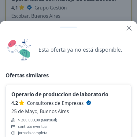
4,1
Grupo Gestión
Escobar, Buenos Aires
Hace 19 horas
DL Operarios/as de depósito
Esta oferta ya no está disponible.
4,1
Grupo Gestión
Pilar, Buenos Aires
Hace 19 horas
Ofertas similares
Operario de produccion de laboratorio
828SI Operario de Depósito E commerce.
4.2
Consultores de Empresas
Los Cardales
25 de Mayo, Buenos Aires
4,3
Cona Consultores SRL
$ 200.000,00 (Mensual)
Los Cardales, Buenos Aires
contrato eventual
Hace 19 horas
Jornada completa