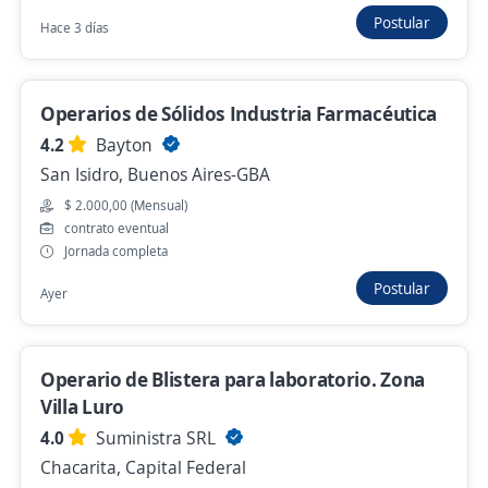
Postular
Hace 3 días
Se precisa Urgente
Operarios/as de depósito Escobar
Operarios de Sólidos Industria Farmacéutica
4,1
Grupo Gestión
4.2
Bayton
Escobar, Buenos Aires
San Isidro, Buenos Aires-GBA
$ 1.000.000,00 (Mensual)
$ 2.000,00 (Mensual)
Hace 9 horas
contrato eventual
Jornada completa
Postular
Ayer
Se precisa Urgente
Empleo destacado
Operarios de produccion Gral Pacheco
Ricardo Rojas
Operario de Blistera para laboratorio. Zona
3,7
Ceta Capital Humano
Villa Luro
Gral. Pacheco, Buenos Aires
4.0
Suministra SRL
Hace 13 horas
Chacarita, Capital Federal