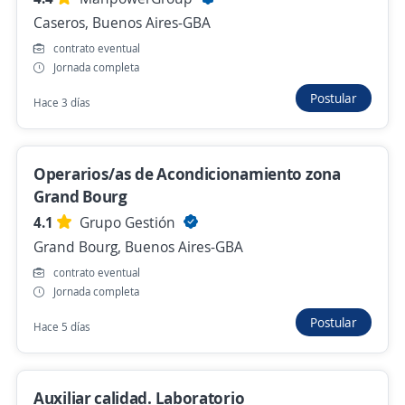
4,0
Suministra SRL
Caseros, Buenos Aires-GBA
Junín, Buenos Aires
contrato eventual
Ayer
Jornada completa
Postular
Hace 3 días
Operario/a de logística con manejo de
autoelevador (Zona Pilar)
Operarios/as de Acondicionamiento zona
4,3
Adecco Argentina S.A.
Grand Bourg
Pilar, Buenos Aires
4.1
Grupo Gestión
Hace 15 horas
Grand Bourg, Buenos Aires-GBA
contrato eventual
Jornada completa
Operario logística (req211343) Eventual
Postular
4,3
ManpowerGroup
Hace 5 días
Gral. Pacheco, Buenos Aires
Ayer
Auxiliar calidad. Laboratorio