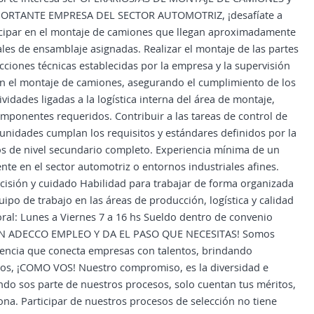
 IMPORTANTE EMPRESA DEL SECTOR AUTOMOTRIZ, ¡desafíate a
icipar en el montaje de camiones que llegan aproximadamente
les de ensamblaje asignadas. Realizar el montaje de las partes
ciones técnicas establecidas por la empresa y la supervisión
con el montaje de camiones, asegurando el cumplimiento de los
vidades ligadas a la logística interna del área de montaje,
mponentes requeridos. Contribuir a las tareas de control de
 unidades cumplan los requisitos y estándares definidos por la
 de nivel secundario completo. Experiencia mínima de un
te en el sector automotriz o entornos industriales afines.
cisión y cuidado Habilidad para trabajar de forma organizada
ipo de trabajo en las áreas de producción, logística y calidad
l: Lunes a Viernes 7 a 16 hs Sueldo dentro de convenio
TE EN ADECCO EMPLEO Y DA EL PASO QUE NECESITAS! Somos
encia que conecta empresas con talentos, brindando
os, ¡COMO VOS! Nuestro compromiso, es la diversidad e
do sos parte de nuestros procesos, solo cuentan tus méritos,
a. Participar de nuestros procesos de selección no tiene