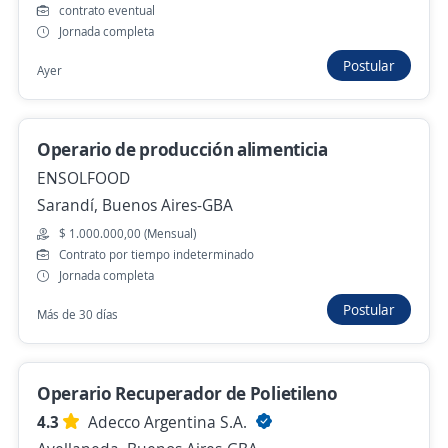
Operario de Campo
contrato eventual
Jornada completa
FONDOMONTE SOUTH AMERICA S. A
Tránsito, Córdoba
Postular
Ayer
Hace 2 días
Operario de producción alimenticia
Operario de producción
ENSOLFOOD
4,2
Consultores de Empresas
Sarandí, Buenos Aires-GBA
Córdoba, Córdoba
$ 1.000.000,00 (Mensual)
Hace 2 días
Contrato por tiempo indeterminado
Jornada completa
Postular
Más de 30 días
diseñador/a grafico
COMUNICANDING S.R.L.
Córdoba, Córdoba
Operario Recuperador de Polietileno
$ 2.000,00 (Mensual)
4.3
Adecco Argentina S.A.