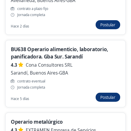
Avellaneda, Buenos Aires-GBA
Hace 2 días
contrato a plazo fijo
Jornada completa
Operario/a de Panaderia. Jornada de fin de
Postular
Hace 2 días
semana
4,2
Consultores de Empresas
Córdoba, Córdoba
BU638 Operario alimenticio, laboratorio,
Ayer
panificadora. Gba Sur. Sarandí
4.3
Cona Consultores SRL
Sarandí, Buenos Aires-GBA
Se precisa Urgente
Empleo destacado
contrato eventual
Operarios de construcción
Jornada completa
4,2
Consultores de Empresas
Postular
Hace 5 días
Córdoba, Córdoba
Hace 2 días
Operario metalúrgico
4.3
EXTRAMEN Empresa de Servicios