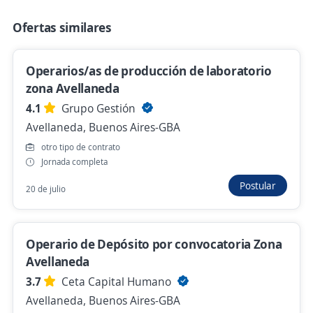
Hace 22 horas
Ofertas similares
Operario Deposito (req210348) Eventual
Operarios/as de producción de laboratorio
Córdoba
zona Avellaneda
4,3
ManpowerGroup
4.1
Grupo Gestión
Córdoba, Córdoba
Avellaneda, Buenos Aires-GBA
Ayer
otro tipo de contrato
Jornada completa
Se precisa Urgente
Postular
20 de julio
Operario de playa
4,2
Consultores de Empresas
Operario de Depósito por convocatoria Zona
Córdoba, Córdoba
Avellaneda
Ayer
3.7
Ceta Capital Humano
Avellaneda, Buenos Aires-GBA