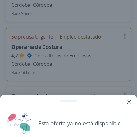
Córdoba, Córdoba
Hace 9 horas
Se precisa Urgente
Empleo destacado
Operaria de Costura
4,2
Consultores de Empresas
Córdoba, Córdoba
Hace 16 horas
Operario de obra para empresa de
telecomunicaciones / Permanente
req211127
4,3
ManpowerGroup
Esta oferta ya no está disponible.
Córdoba, Córdoba