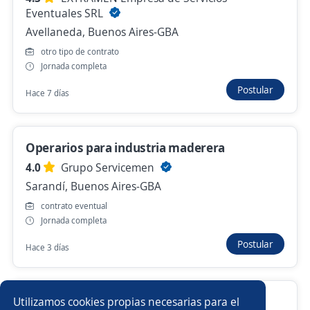
Operario de depósito
Eventuales SRL
4,4
Nexo Group
Avellaneda, Buenos Aires-GBA
Córdoba, Córdoba
otro tipo de contrato
Ayer
Jornada completa
Postular
Hace 7 días
Anterior
Siguiente
Operarios para industria maderera
4.0
Grupo Servicemen
Nuevas ofertas de empleo
Avísame
Sarandí, Buenos Aires-GBA
contrato eventual
Empleos similares
Jornada completa
Postular
Maquinista
Maestranzas
Selección de personal
Hace 3 días
Operario/a de planta
Operario/a de carga y descarga
Operario de Montaje
Utilizamos cookies propias necesarias para el