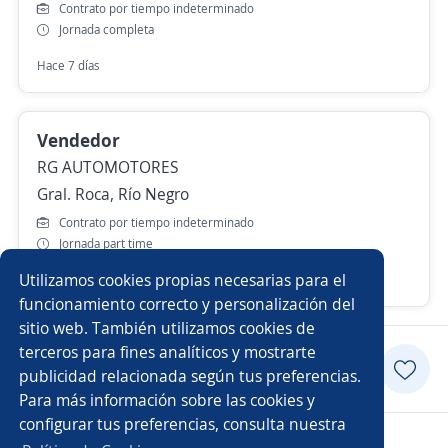
Contrato por tiempo indeterminado
Jornada completa
Hace 7 días
Vendedor
RG AUTOMOTORES
Gral. Roca, Río Negro
Contrato por tiempo indeterminado
Jornada part time
Utilizamos cookies propias necesarias para el
16 de julio
funcionamiento correcto y personalización del
sitio web. También utilizamos cookies de
terceros para fines analíticos y mostrarte
Postularme
publicidad relacionada según tus preferencias.
Para más información sobre las cookies y
configurar tus preferencias, consulta nuestra
Copyright 2014 - 2026 DGNET LTD.