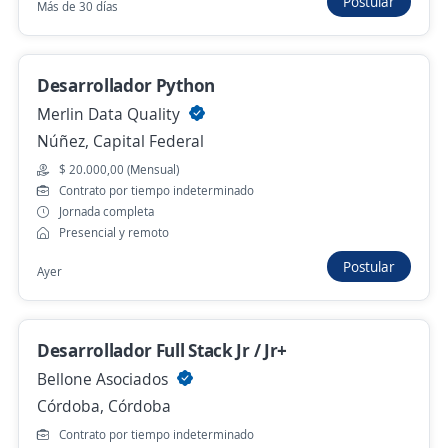
4,2
C&S informática s.a.
Postular
Más de 30 días
San Nicolás, Capital Federal
Presencial y remoto
Desarrollador Python
Hace 10 horas
Merlin Data Quality
Núñez, Capital Federal
Vendedora/r de salón zona Palermo CABA
$ 20.000,00 (Mensual)
Contrato por tiempo indeterminado
4,1
Grupo Gestión
Jornada completa
Palermo, Capital Federal
Presencial y remoto
Hace 10 horas
Postular
Ayer
Anterior
Siguiente
Desarrollador Full Stack Jr / Jr+
Bellone Asociados
Córdoba, Córdoba
Nuevas ofertas de empleo
Avísame
Contrato por tiempo indeterminado