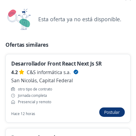
Jefe/a de Producción con experiencia en
Ind Farmacéutica . CABA
Esta oferta ya no está disponible.
4,3
Adecco Argentina S.A.
Chacarita, Capital Federal
Hace 9 horas
Ofertas similares
Desarrollador Front React Next Js SR
Analista Preliquidación de Sueldos (CABA)
4.2
C&S informática s.a.
4,3
Adecco Argentina S.A.
San Nicolás, Capital Federal
Retiro, Capital Federal
otro tipo de contrato
Presencial y remoto
Jornada completa
Presencial y remoto
Hace 9 horas
Postular
Hace 12 horas
Especialista Clínico en Dispositivos
Médicos para Urología