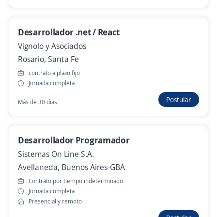
Mecánico de camiones zona Villa Lugano
Desarrollador .net / React
4,1
Grupo Gestión
Vignolo y Asociados
Villa Lugano, Capital Federal
Rosario, Santa Fe
Hace 9 horas
contrato a plazo fijo
Jornada completa
Postular
Más de 30 días
Pasante de Legales Saavedra
4,3
Adecco Argentina S.A.
Saavedra, Capital Federal
Desarrollador Programador
Presencial y remoto
Sistemas On Line S.A.
Hace 9 horas
Avellaneda, Buenos Aires-GBA
Contrato por tiempo indeterminado
Jornada completa
Desarrollador Java Senior
Presencial y remoto