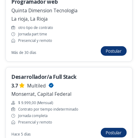
Programador web
4,3
ManpowerGroup
Quinta Dimension Tecnologia
Barracas, Capital Federal
La rioja, La Rioja
Hace 9 horas
otro tipo de contrato
Jornada part time
Presencial y remoto
Consultor SAP MM (Senior)
Postular
Más de 30 días
4,2
C&S informática s.a.
San Nicolás, Capital Federal
Presencial y remoto
Desarrollador/a Full Stack
Hace 9 horas
3.7
Multiled
Monserrat, Capital Federal
$ 9.999,00 (Mensual)
Operario de produccion
Contrato por tiempo indeterminado
4,2
Consultores de Empresas
Jornada completa
Presencial y remoto
Barracas, Capital Federal
Postular
Hace 9 horas
Hace 5 días