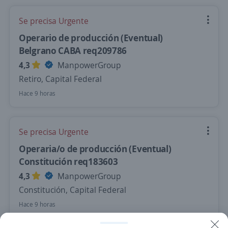
Se precisa Urgente
Operario de producción (Eventual)
Belgrano CABA req209786
4,3
ManpowerGroup
Retiro, Capital Federal
Hace 9 horas
Se precisa Urgente
Operaria/o de producción (Eventual)
Constitución req183603
4,3
ManpowerGroup
Constitución, Capital Federal
Hace 9 horas