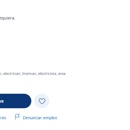
equiera.
lectrician, lineman, electricista, area
me
ares
Denunciar empleo