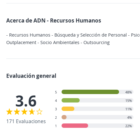
Acerca de ADN - Recursos Humanos
- Recursos Humanos - Búsqueda y Selección de Personal - Psico
Outplacement - Socio Ambientales - Outsourcing
Evaluación general
5
48%
3.6
4
15%
3
11%
2
4%
171 Evaluaciones
1
22%