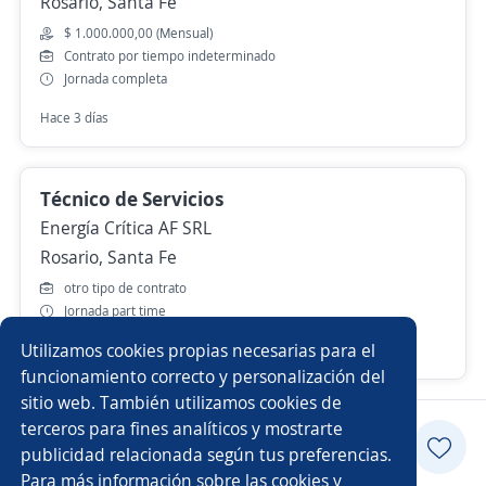
Rosario, Santa Fe
$ 1.000.000,00 (Mensual)
Contrato por tiempo indeterminado
Jornada completa
Hace 3 días
Técnico de Servicios
Energía Crítica AF SRL
Rosario, Santa Fe
otro tipo de contrato
Jornada part time
Utilizamos cookies propias necesarias para el
Más de 30 días
funcionamiento correcto y personalización del
sitio web. También utilizamos cookies de
terceros para fines analíticos y mostrarte
Postularme
publicidad relacionada según tus preferencias.
Para más información sobre las cookies y