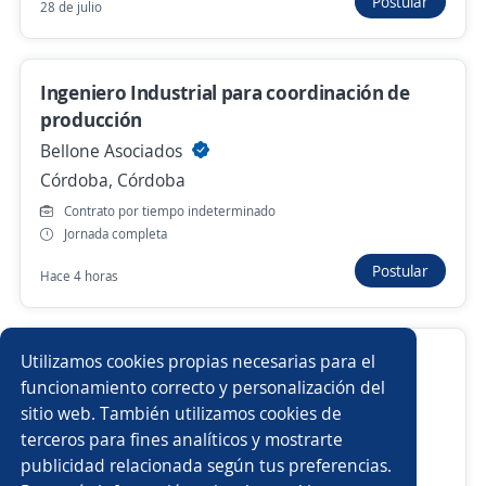
Postular
28 de julio
Anterior
Siguiente
Ingeniero Industrial para coordinación de
producción
Bellone Asociados
Nuevas ofertas de empleo
Avísame
Córdoba, Córdoba
Contrato por tiempo indeterminado
Empleos similares
Jornada completa
Postular
Maestranzas
Call center
Vendedor/a
Hace 4 horas
Supervisor/a
Gerente de sucursal
Responsable de calidad
Utilizamos cookies propias necesarias para el
Ejecutivo/a comercial
Operario/a
funcionamiento correcto y personalización del
Importante empresa del sector
sitio web. También utilizamos cookies de
Córdoba, Córdoba
Promovendedor/a
Encargado/a de cocina
terceros para fines analíticos y mostrarte
Contrato por tiempo indeterminado
publicidad relacionada según tus preferencias.
Buscar es más fácil en la app
Jornada completa