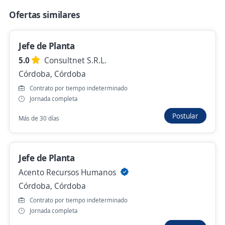
Ofertas similares
Ejecutivo/a Comercial Técnico/a
Jefe de Planta
4,4
Nexo Group
Córdoba, Córdoba
5.0
Consultnet S.R.L.
Córdoba, Córdoba
Remoto
Contrato por tiempo indeterminado
Hace 20 horas
Jornada completa
Postular
Más de 30 días
Tecnico cctv
4,2
Consultores de Empresas
Jefe de Planta
Córdoba, Córdoba
Acento Recursos Humanos
Hace 19 horas
Córdoba, Córdoba
Contrato por tiempo indeterminado
On City Villa María, Córdoba selecciona
Jornada completa
Polifuncional