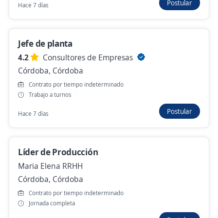
Postular
Hace 7 días
ON CITY
Villa María, Córdoba
Hace 2 horas
Jefe de planta
4.2
Consultores de Empresas
Córdoba, Córdoba
Se precisa Urgente
Empleo destacado
Contrato por tiempo indeterminado
Gerente de Unidad de negocio Agro
Trabajo a turnos
4,1
Fortia RH
Postular
Hace 7 días
Córdoba, Córdoba
Hace 20 horas
Líder de Producción
Maria Elena RRHH
Se precisa Urgente
Córdoba, Córdoba
Controller y analista administrativo
Contrato por tiempo indeterminado
contable
Jornada completa
Bellone Asociados