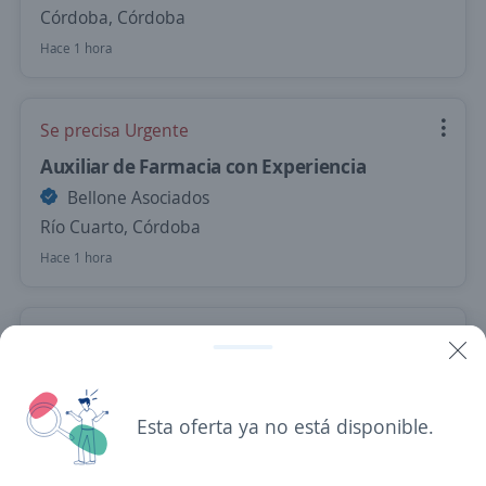
Córdoba, Córdoba
Hace 1 hora
Se precisa Urgente
Auxiliar de Farmacia con Experiencia
Bellone Asociados
Río Cuarto, Córdoba
Hace 1 hora
Vendedor Viajante (rubro de construcción)
4,4
Nexo Group
Córdoba, Córdoba
Esta oferta ya no está disponible.
Remoto
Hace 20 horas