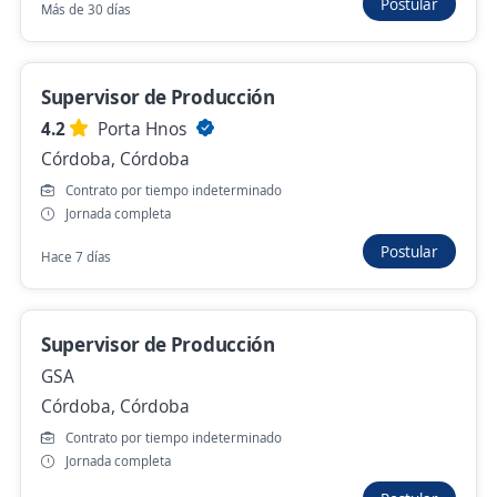
Postular
Más de 30 días
Córdoba, Córdoba
Hace 2 horas
Supervisor de Producción
4.2
Porta Hnos
Atencion al cliente
Córdoba, Córdoba
VIMA Y ASOCIADOS S.R.L.
Contrato por tiempo indeterminado
Córdoba, Córdoba
Jornada completa
$ 4.998,00 (Mensual)
Postular
Hace 7 días
Hace 20 horas
Supervisor de Producción
Operador de torno CNC permanente
GSA
4,3
ManpowerGroup
Córdoba, Córdoba
Córdoba, Córdoba
Contrato por tiempo indeterminado
$ 1.111.111,00 (Mensual)
Jornada completa
Hace 20 horas