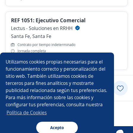
REF 1051: Ejecutivo Comercial
Lectus - Soluciones en RRHH
Santa Fe, Santa Fe
Contrato por tiempo indeterminado
Jornada completa
Utilizamos cookies propias necesarias para el
Hace 2 días
funcionamiento correcto y personalización del
sitio web. También utilizamos cookies de
terceros para fines analíticos y mostrarte
Postularme
publicidad relacionada según tus preferencias.
Para más información sobre las cookies y
configurar tus preferencias, consulta nuestra
Copyright 2014 - 2026 DGNET LTD.
Política de Cookies
Aviso legal
/
privacidad
Acepto